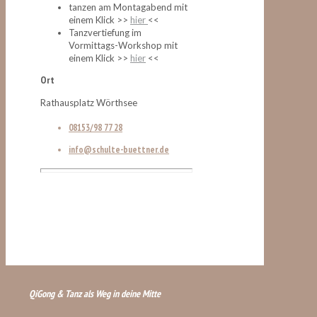
tanzen am Montagabend mit
einem Klick >>
hier
<<
Tanzvertiefung im
Vormittags-Workshop mit
einem Klick >>
hier
<<
Ort
Rathausplatz Wörthsee
08153/98 77 28
info@schulte-buettner.de
Lass deinen Einkauf stehen und
tanze!
QiGong & Tanz als Weg in deine Mitte