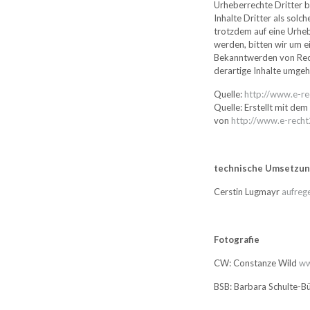
Urheberrechte Dritter 
Inhalte Dritter als solc
trotzdem auf eine Urhe
werden, bitten wir um e
Bekanntwerden von Rec
derartige Inhalte umgeh
Quelle:
http://www.e-re
Quelle: Erstellt mit d
von
http://www.e-recht
technische Umsetzu
Cerstin Lugmayr
aufreg
Fotografie
CW: Constanze Wild
ww
BSB: Barbara Schulte-B