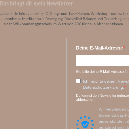
Das bringt dir mein Newsletter
… laufende Infos zu meinen QiGong- und Tanz-Kursen, Workshops und weite
… Impulse zu Meditation in Bewegung, BodyMind Balance und Trauerbegleit
… einen Willkommensgutschein im Wert von 20€ für neue Abonennt:innen