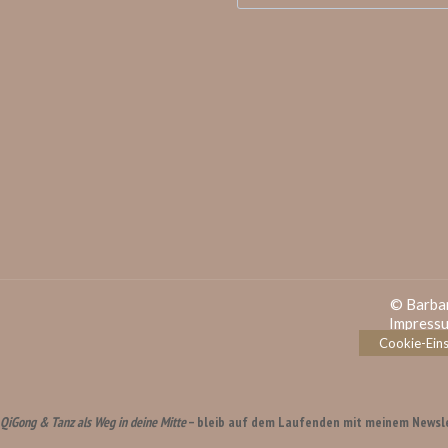
©
Barba
Impress
Cookie-Eins
QiGong & Tanz als Weg in deine Mitte
– bleib auf dem Laufenden mit meinem Newsl