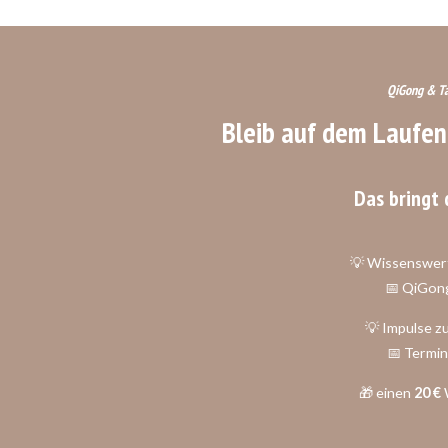
QiGong & Ta
Bleib auf dem Laufe
Das bringt 
💡 Wissenswer
📅 QiGon
💡 Impulse 
📅 Termin
🎁 einen
20 €