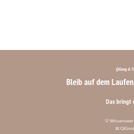
QiGong – Wirkungen aus Sicht „westlicher“ Medizin
QiGong & Ta
Bleib auf dem Laufe
Das bringt 
💡 Wissenswer
📅 QiGon