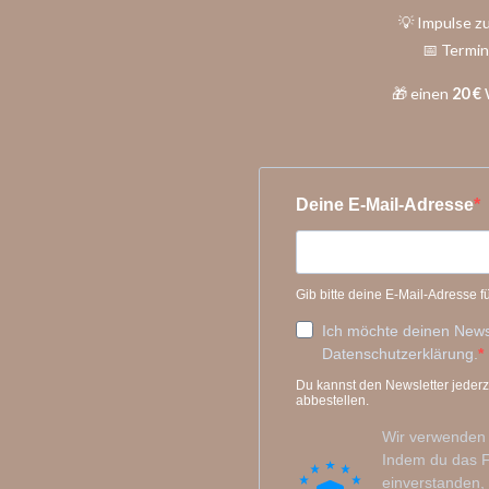
💡 Impulse 
📅 Termin
🎁 einen
20 €