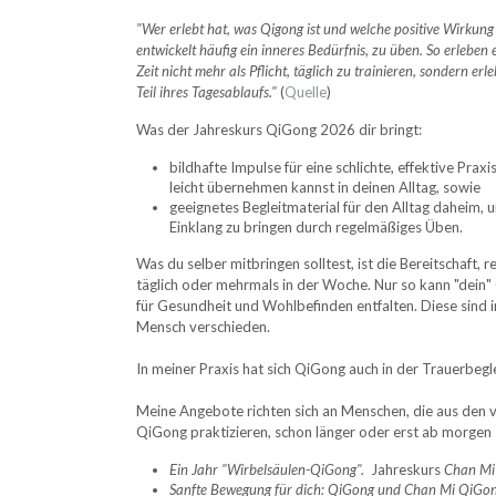
"Wer erlebt hat, was Qigong ist und welche positive Wirkung 
entwickelt häufig ein inneres Bedürfnis, zu üben. So erleben 
Zeit nicht mehr als Pflicht, täglich zu trainieren, sondern er
Teil ihres Tagesablaufs."
(
Quelle
)
Was der Jahreskurs QiGong 2026 dir bringt:
bildhafte Impulse für eine schlichte, effektive Pra
leicht übernehmen kannst in deinen Alltag, sowie
geeignetes Begleitmaterial für den Alltag daheim, 
Einklang zu bringen durch regelmäßiges Üben.
Was du selber mitbringen solltest, ist die Bereitschaft,
täglich oder mehrmals in der Woche. Nur so kann "dein
für Gesundheit und Wohlbefinden entfalten. Diese sind
Mensch verschieden.
In meiner Praxis hat sich QiGong auch in der Trauerbegl
Meine Angebote richten sich an Menschen, die aus den
QiGong praktizieren, schon länger oder erst ab morgen -
Ein Jahr "Wirbelsäulen-QiGong".
Jahreskurs
Chan Mi
Sanfte Bewegung für dich: QiGong und Chan Mi QiGo