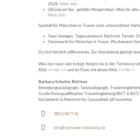
2026.
Mehr Info
QiGong am See - geteiltes Morgenritual:
offen für alle
Mehr Info
Speziell für Menschen in Trauer nach schmerzlicher Verlu
Tauer bewegen
. Tagesseminare. Nächster Termin: 2
Oasennacht für Menschen in Trauer
. Wochenend-Sem
Du bist herzlich willkommen. Zur Anmeldung genügt eine E
Was das neue Jahr bringt, findest du in der Terminvors
Klick >>
hier
<< und im Flyer mit einem Klick >>
hier
<
Barbara Schulte-Büttner
Bewegungspädagogin. Tanzpädagogin. Trauerbegleiteri
Große Basisqualifikation Trauerbegleitung (BVT & BAT)
Kursleiterin & Mentorin für Gesundheit &Prävention
08153/98 77 28
info@spielraum-tanzdialog.de