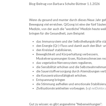
Blog-Beitrag von Barbara Schulte-Büttner 1.1.2026
Wenn du gesund und munter durch dieses Neue Jahr gehe
Bewegung viel erreichen. QiGong ist eine der fünf Säulen
Medizin, von der auch die "westliche" Medizin heute wei
bringen für die Gesundheit, zum Beispiel:
das Immunsystem und der Selbstheilungskräfte stä
den Energie (Qi-)-Fluss und damit auch den Blut- u
den Kreislauf stabilisieren,
Beweglichkeit und Körperhaltung verbessern,
Muskelverspannungen lösen, Rückenschmerzen red
das vegetative Nervensystem regulieren,
die Sensibilität erhöhen und die Selbstwahrnehmu
die Sauerstoffversorgung durch Atemübungen verb
die Konzentrationsfähigkeit erhöhen.
Entspannung bringen
die Stimmung aufhellen und emotionale Stabilisier
Zivilisationskrankheiten vorbeugen. (
vgl
netDoktor.
Gut zu wissen: es gibt angenehme "Nebenwirkungen":