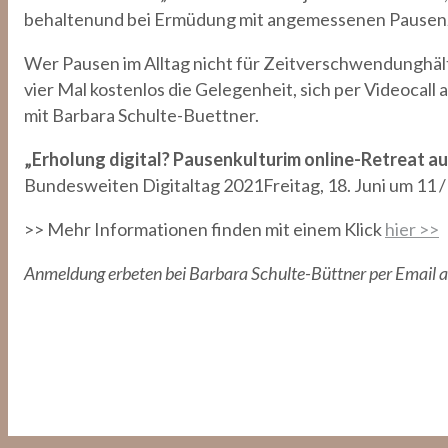
behaltenund bei Ermüdung mit angemessenen Pausenz
Wer Pausen im Alltag nicht für Zeitverschwendunghält, 
vier Mal kostenlos die Gelegenheit, sich per Videocal
mit Barbara Schulte-Buettner.
„Erholung digital? Pausenkulturim online-Retreat 
Bundesweiten Digitaltag 2021Freitag, 18. Juni um 11 /
>> Mehr Informationen finden mit einem Klick
hier >>
Anmeldung erbeten bei Barbara Schulte-Büttner per Email 
Pressemitteilung 2021_06_14: Am 18. Juni lädt Barbar
Aktionstag auf Zoom mit der Frage „Erholung digital?“ 