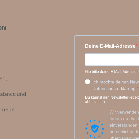
dem
en,
alance und
r neue