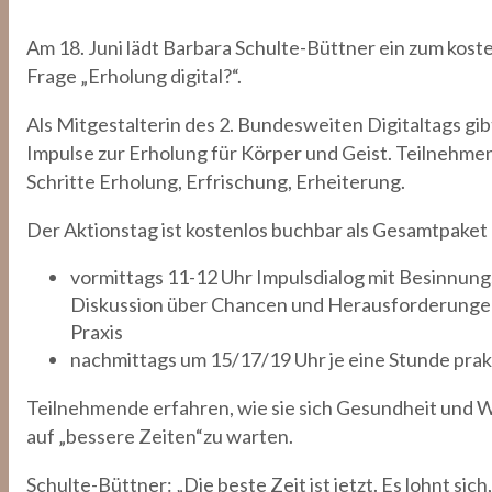
Am 18. Juni lädt Barbara Schulte-Büttner ein zum kost
Frage „Erholung digital?“.
Als Mitgestalterin des 2. Bundesweiten Digitaltags g
Impulse zur Erholung für Körper und Geist. Teilnehme
Schritte Erholung, Erfrischung, Erheiterung.
Der Aktionstag ist kostenlos buchbar als Gesamtpaket 
vormittags 11-12 Uhr Impulsdialog mit Besinnun
Diskussion über Chancen und Herausforderungen
Praxis
nachmittags um 15/17/19 Uhr je eine Stunde prakt
Teilnehmende erfahren, wie sie sich Gesundheit und Wo
auf „bessere Zeiten“zu warten.
Schulte-Büttner: „Die beste Zeit ist jetzt. Es lohnt sic