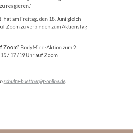
u reagieren.“
hat am Freitag, den 18. Juni gleich
l auf Zoom zu verbinden zum Aktionstag
auf Zoom“
BodyMind-Aktion zum 2.
 15 / 17 /19 Uhr auf Zoom
an
schulte-buettner@t-online.de
.
a Schulte-Büttner ein zum kostenlosen
[…]