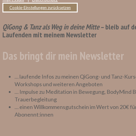
Cookie-Einstellungen zurücksetzen
QiGong & Tanz als Weg in deine Mitte
– bleib auf 
Laufenden mit meinem Newsletter
Das bringt dir mein Newsletter
… laufende Infos zu meinen QiGong- und Tanz-Kurs
Workshops und weiteren Angeboten
… Impulse zu Meditation in Bewegung, BodyMind B
Trauerbegleitung
… einen Willkommensgutschein im Wert von 20€ fü
Abonennt:innen