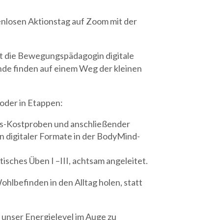
enlosen Aktionstag auf Zoom mit der
ibt die Bewegungspädagogin digitale
nde finden auf einem Weg der kleinen
oder in Etappen:
gs-Kostproben und anschließender
 digitaler Formate in der BodyMind-
isches Üben I –III, achtsam angeleitet.
hlbefinden in den Alltag holen, statt
h, unser Energielevel im Auge zu