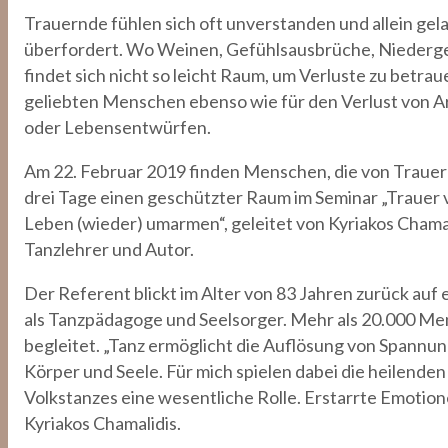
Trauernde fühlen sich oft unverstanden und allein gel
überfordert. Wo Weinen, Gefühlsausbrüche, Niederge
findet sich nicht so leicht Raum, um Verluste zu betraue
geliebten Menschen ebenso wie für den Verlust von A
oder Lebensentwürfen.
Am 22. Februar 2019 finden Menschen, die von Trauer b
drei Tage einen geschützter Raum im Seminar „Trauer 
Leben (wieder) umarmen“, geleitet von Kyriakos Chama
Tanzlehrer und Autor.
Der Referent blickt im Alter von 83 Jahren zurück auf 
als Tanzpädagoge und Seelsorger. Mehr als 20.000 Me
begleitet. „Tanz ermöglicht die Auflösung von Spannu
Körper und Seele. Für mich spielen dabei die heilende
Volkstanzes eine wesentliche Rolle. Erstarrte Emoti
Kyriakos Chamalidis.