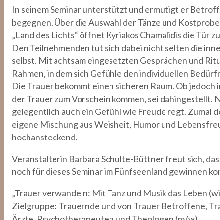
In seinem Seminar unterstützt und ermutigt er Betrof
begegnen. Über die Auswahl der Tänze und Kostprobe
„Land des Lichts“ öffnet Kyriakos Chamalidis die Tür z
Den Teilnehmenden tut sich dabei nicht selten die inn
selbst. Mit achtsam eingesetzten Gesprächen und Ritu
Rahmen, in dem sich Gefühle den individuellen Bedür
Die Trauer bekommt einen sicheren Raum. Ob jedoch i
der Trauer zum Vorschein kommen, sei dahingestellt. N
gelegentlich auch ein Gefühl wie Freude regt. Zumal de
eigene Mischung aus Weisheit, Humor und Lebensfreu
hochansteckend.
Veranstalterin Barbara Schulte-Büttner freut sich, da
noch für dieses Seminar im Fünfseenland gewinnen ko
„Trauer verwandeln: Mit Tanz und Musik das Leben (w
Zielgruppe: Trauernde und von Trauer Betroffene, Tra
Ärzte, Psychotherapeuten und Theologen (m/w).