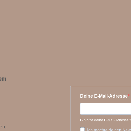
dem
en,