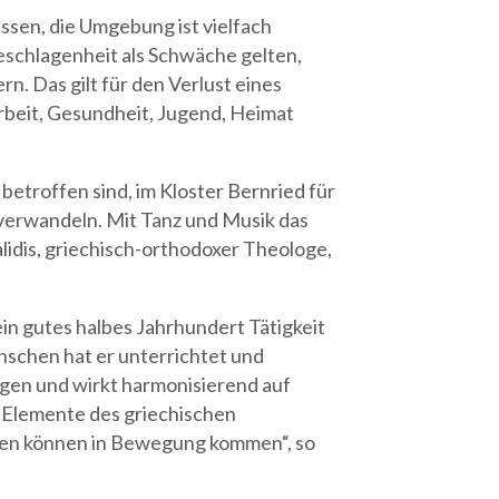
assen, die Umgebung ist vielfach
schlagenheit als Schwäche gelten,
rn. Das gilt für den Verlust eines
rbeit, Gesundheit, Jugend, Heimat
etroffen sind, im Kloster Bernried für
verwandeln. Mit Tanz und Musik das
lidis, griechisch-orthodoxer Theologe,
ein gutes halbes Jahrhundert Tätigkeit
nschen hat er unterrichtet und
ngen und wirkt harmonisierend auf
n Elemente des griechischen
onen können in Bewegung kommen“, so